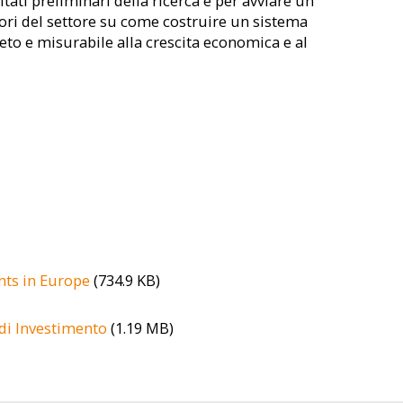
ltati preliminari della ricerca e per avviare un
ori del settore su come costruire un sistema
eto e misurabile alla crescita economica e al
ents in Europe
(734.9 KB)
 di Investimento
(1.19 MB)