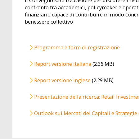
Il Convegno sarà l’occasione per discutere i risu
confronto tra accademici, policymaker e operat
finanziario capace di contribuire in modo concr
benessere collettivo
Programma e form di registrazione
File
Report versione italiana
(2.36 MB)
File
Report versione inglese
(2.29 MB)
File
Presentazione della ricerca: Retail Investm
File
Outlook sui Mercati dei Capitali e Strategie