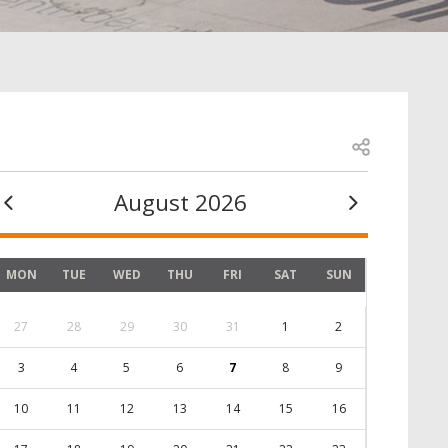
Open share
August 2026
MON
TUE
WED
THU
FRI
SAT
SUN
27
28
29
30
31
1
2
3
4
5
6
7
8
9
10
11
12
13
14
15
16